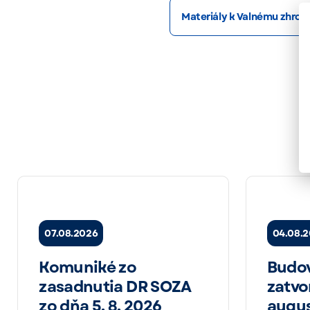
Materiály k Valnému zhro
07.08.2026
04.08.
Komuniké zo
Budo
zasadnutia DR SOZA
zatvor
zo dňa 5. 8. 2026
augus