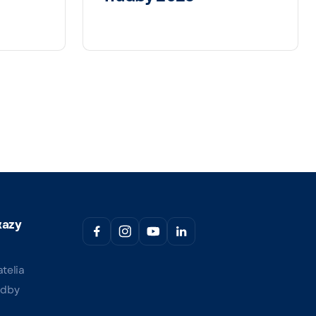
kazy
atelia
udby