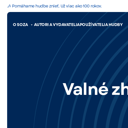
🎶 Pomáhame hudbe znieť. Už viac ako 100 rokov.
O SOZA
AUTORI A VYDAVATELIA
POUŽÍVATELIA HUDBY
Valné z