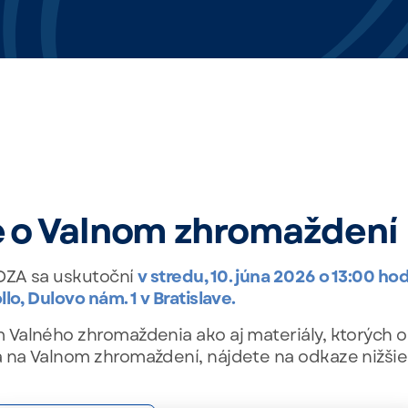
e o Valnom zhromaždení
OZA sa uskutoční
v stredu, 10. júna 2026 o 13:00 hod
lo, Dulovo nám. 1 v Bratislave.
Valného zhromaždenia ako aj materiály, ktorých 
na Valnom zhromaždení, nájdete na odkaze nižšie