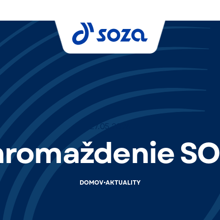
27.05.2026
hromaždenie S
•
DOMOV
AKTUALITY