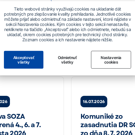
maždeniu SOZA 2026
Tieto webové stránky využívajú cookies na ukladanie dát
potrebných pre zlepšovanie kvality prehliadania. Jednotlivé cookies
môžete prijať alebo odmietnuť na základe nastavení, ktoré nájdete v
sekcii Nastavenia cookies. Kým cookies v tejto sekcii nenastavíte,
nekliknete na tlačidlo „Akceptovať“ alebo ich odmietnete, nebudú sa
ukladať, okrem cookies potrebných pre technický chod stránky.
Zoznam cookies a ich nastavenie nájdete nižšie.
Prečítajte si aj
Akceptovať
Odmietnuť
Nastavenia
všetky
všetky
cookies
2026
16.07.2026
va SOZA
Komuniké zo
ená 4., 6. a 7.
zasadnutia DR 
ta 2026
zo dňa 8. 7. 2026