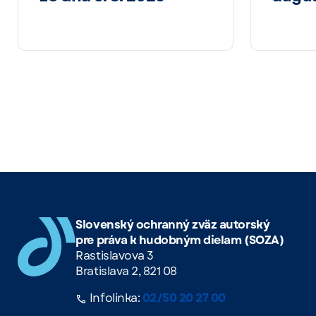
Slovenský ochranný zväz autorský
pre práva k hudobným dielam (SOZA)
Rastislavova 3
Bratislava 2, 821 08
Infolinka:
02/50 20 27 00