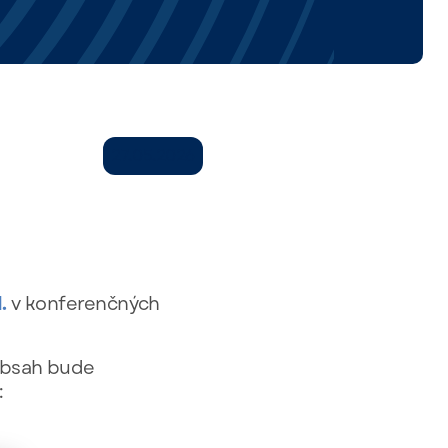
27.05.2026
.
v konferenčných
obsah bude
: