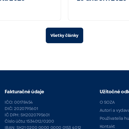
Všetky články
Fakturačné údaje
Užitočné od
IČO: 00178454
O SOZA
DIČ: 2020795601
Autori a vydav
IČ DPH: SK2020795601
Používatelia h
Číslo účtu: 1534012/0200
Kontakt
IBAN: SK21 0200 0000 0000 0153 4012