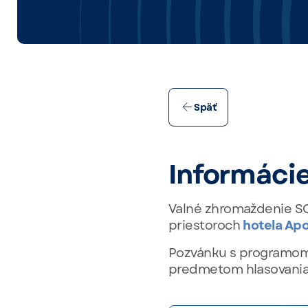
Späť
Informáci
Valné zhromaždenie S
priestoroch
hotela Apol
Pozvánku s programom 
predmetom hlasovania 