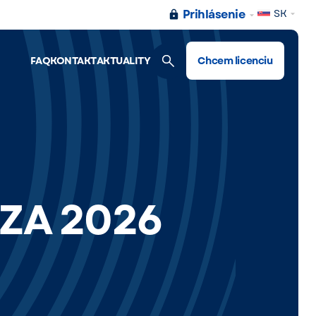
Prihlásenie
SK
FAQ
KONTAKT
AKTUALITY
Chcem licenciu
OZA 2026