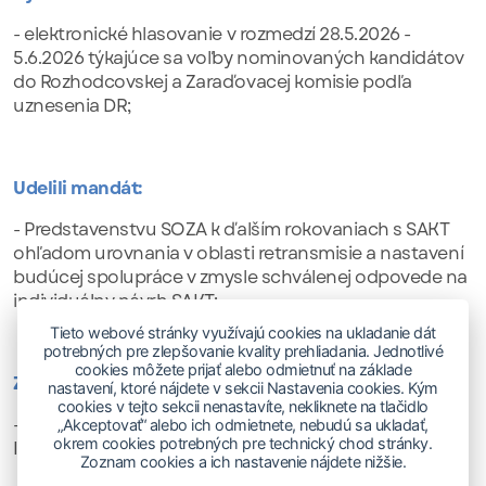
- elektronické hlasovanie v rozmedzí 28.5.2026 -
5.6.2026 týkajúce sa voľby nominovaných kandidátov
do Rozhodcovskej a Zaraďovacej komisie podľa
uznesenia DR;
Udelili mandát:
- Predstavenstvu SOZA k ďalším rokovaniach s SAKT
ohľadom urovnania v oblasti retransmisie a nastavení
budúcej spolupráce v zmysle schválenej odpovede na
individuálny návrh SAKT;
Tieto webové stránky využívajú cookies na ukladanie dát
potrebných pre zlepšovanie kvality prehliadania. Jednotlivé
cookies môžete prijať alebo odmietnuť na základe
Zobrali na vedomie:
nastavení, ktoré nájdete v sekcii Nastavenia cookies. Kým
cookies v tejto sekcii nenastavíte, nekliknete na tlačidlo
- predbežné výsledky hospodárenia za obdobie I.-
„Akceptovať“ alebo ich odmietnete, nebudú sa ukladať,
okrem cookies potrebných pre technický chod stránky.
IV.2026,
Zoznam cookies a ich nastavenie nájdete nižšie.