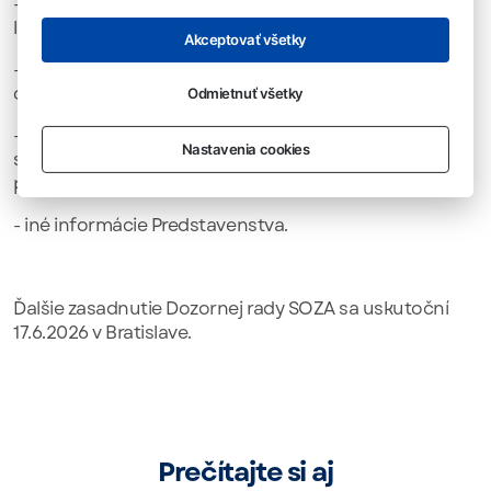
- informácie o aktualizácii návrhu postupu
licencovania podujatí na voľnom priestranstve,
Akceptovať všetky
- informácie o rokovaniach s 02 Slovakia o urovnaní v
oblasti retransmisie a doplnkových služieb,
Odmietnuť všetky
- informácie o ďalšom postupe pri výkone spoločnej
Nastavenia cookies
správy v oblasti retransmisie, náhrad odmien a
prevádzkarňach s technickými zariadeniami,
- iné informácie Predstavenstva.
Ďalšie zasadnutie Dozornej rady SOZA sa uskutoční
17.6.2026 v Bratislave.
Prečítajte si aj