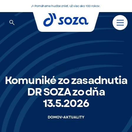
🎶 Pomáhame hudbe znieť. Už viac ako 100 rokov.
28.05.2026
Komuniké zo zasadnutia
DR SOZA zo dňa
13.5.2026
•
DOMOV
AKTUALITY