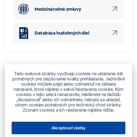
Medzinárodné zmluvy
Databáza hudobných diel
Tieto webové stránky využívajú cookies na ukladanie dát
potrebných pre zlepšovanie kvality prehliadania. Jednotlivé
cookies môžete prijať alebo odmietnuť na základe
nastavení, ktoré nájdete v sekcii Nastavenia cookies. Kým
cookies v tejto sekcii nenastavíte, nekliknete na tlačidlo
Podporujeme
„Akceptovať“ alebo ich odmietnete, nebudú sa ukladať,
okrem cookies potrebných pre technický chod stránky.
Zoznam cookies a ich nastavenie nájdete nižšie.
Sociálny a kultúrny fond
Akceptovať všetky