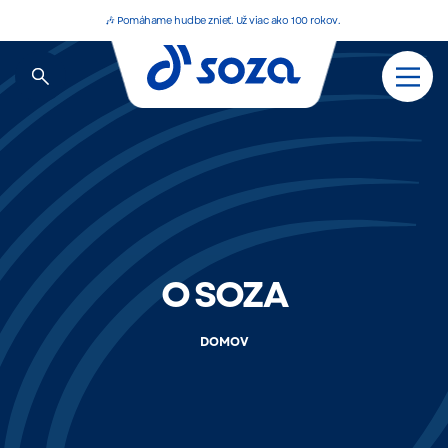
🎶 Pomáhame hudbe znieť. Už viac ako 100 rokov.
O SOZA
DOMOV