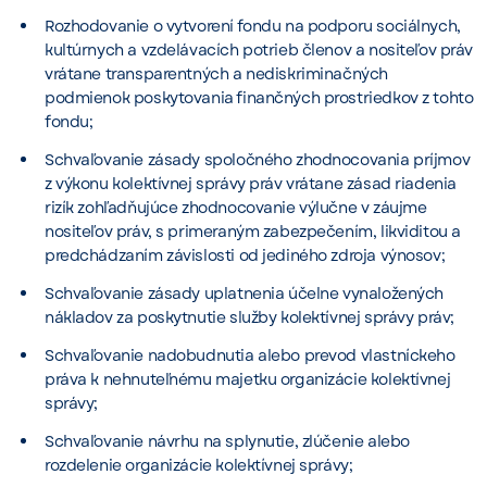
Rozhodovanie o vytvorení fondu na podporu sociálnych,
kultúrnych a vzdelávacích potrieb členov a nositeľov práv
vrátane transparentných a nediskriminačných
podmienok poskytovania finančných prostriedkov z tohto
fondu;
Schvaľovanie zásady spoločného zhodnocovania príjmov
z výkonu kolektívnej správy práv vrátane zásad riadenia
rizík zohľadňujúce zhodnocovanie výlučne v záujme
nositeľov práv, s primeraným zabezpečením, likviditou a
predchádzaním závislosti od jediného zdroja výnosov;
Schvaľovanie zásady uplatnenia účelne vynaložených
nákladov za poskytnutie služby kolektívnej správy práv;
Schvaľovanie nadobudnutia alebo prevod vlastníckeho
práva k nehnuteľnému majetku organizácie kolektívnej
správy;
Schvaľovanie návrhu na splynutie, zlúčenie alebo
rozdelenie organizácie kolektívnej správy;