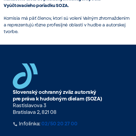
Vyúčtovacieho poriadku SOZA.
Komisia má päť členov, ktorí sú volení Valným zhromaždením
a reprezentujú rôzne profesijné oblasti v hudbe a autorskej
tvorbe.
Slovenský ochranný zväz autorský
pre práva k hudobným dielam (SOZA)
Rastislavova 3
Bratislava 2, 821 08
Infolinka:
02/50 20 27 00