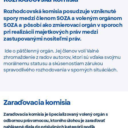
Rozhodcovská komisia posudzuje vzniknuté
spory medzi členom SOZA a voleným orgánom
SOZA a pôsobí ako zmierovací orgán v sporoch
pri realizácii majetkových práv medzi
zastupovanými nositeľmi práv.
Ide o päťčlenný orgán. Jej členov volí Valné
zhromaždenie z radov autorov, ktorí sú vďaka svojmu
morálnemu statusu a skúsenostiam zárukou
spravodlivého rozhodovania v sporných situáciách.
Zaraďovacia komisia
Zaraďovacia komisia je špecializovaný volený orgán s
odbornou právomocou, ktorého úlohou je zaraďovať
nahlásené diela do príslušných kategórií podľa