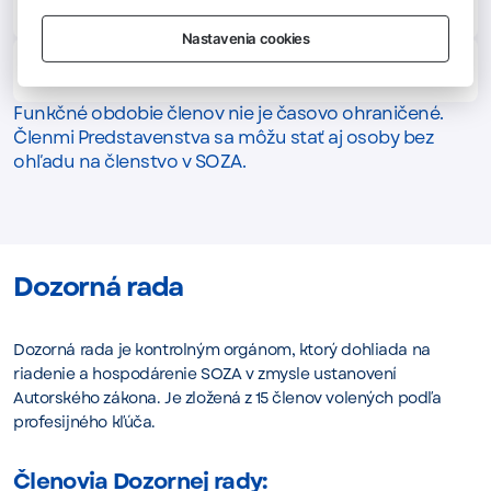
Ing. Richard Jajcay, MBA
– člen predstavenstva
Nastavenia cookies
Mgr. Tomáš Mikš
– člen predstavenstva
Funkčné obdobie členov nie je časovo ohraničené.
Členmi Predstavenstva sa môžu stať aj osoby bez
ohľadu na členstvo v SOZA.
Dozorná rada
Dozorná rada je kontrolným orgánom, ktorý dohliada na
riadenie a hospodárenie SOZA v zmysle ustanovení
Autorského zákona. Je zložená z 15 členov volených podľa
profesijného kľúča.
Členovia Dozornej rady: