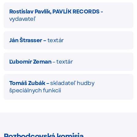
Rostislav Pavlík, PAVLÍK RECORDS -
vydavateľ
Ján Štrasser –
textár
Ľubomír Zeman
– textár
Tomáš Zubák –
skladateľ hudby
špeciálnych funkcií
Rozhodcovská komisia