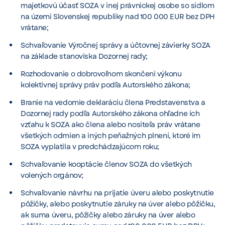
majetkovú účasť SOZA v inej právnickej osobe so sídlom
na území Slovenskej republiky nad 100 000 EUR bez DPH
vrátane;
Schvaľovanie Výročnej správy a účtovnej závierky SOZA
na základe stanoviska Dozornej rady;
Rozhodovanie o dobrovoľnom skončení výkonu
kolektívnej správy práv podľa Autorského zákona;
Branie na vedomie deklaráciu člena Predstavenstva a
Dozornej rady podľa Autorského zákona ohľadne ich
vzťahu k SOZA ako člena alebo nositeľa práv vrátane
všetkých odmien a iných peňažných plnení, ktoré im
SOZA vyplatila v predchádzajúcom roku;
Schvaľovanie kooptácie členov SOZA do všetkých
volených orgánov;
Schvaľovanie návrhu na prijatie úveru alebo poskytnutie
pôžičky, alebo poskytnutie záruky na úver alebo pôžičku,
ak suma úveru, pôžičky alebo záruky na úver alebo