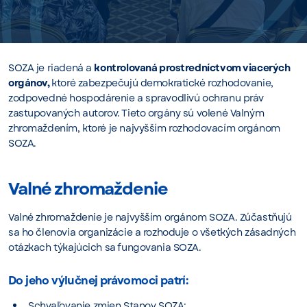
SOZA je riadená a
kontrolovaná prostredníctvom viacerých
orgánov,
ktoré zabezpečujú demokratické rozhodovanie,
zodpovedné hospodárenie a spravodlivú ochranu práv
zastupovaných autorov. Tieto orgány sú volené Valným
zhromaždením, ktoré je najvyšším rozhodovacím orgánom
SOZA.
Valné zhromaždenie
Valné zhromaždenie je najvyšším orgánom SOZA. Zúčastňujú
sa ho členovia organizácie a rozhoduje o všetkých zásadných
otázkach týkajúcich sa fungovania SOZA.
Do jeho výlučnej právomoci patrí:
Schvaľovanie zmien Stanov SOZA;