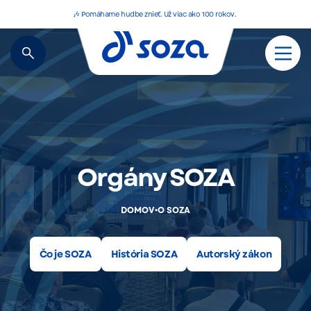
🎶 Pomáhame hudbe znieť. Už viac ako 100 rokov.
Orgány SOZA
•
DOMOV
O SOZA
Čo je SOZA
História SOZA
Autorský zákon