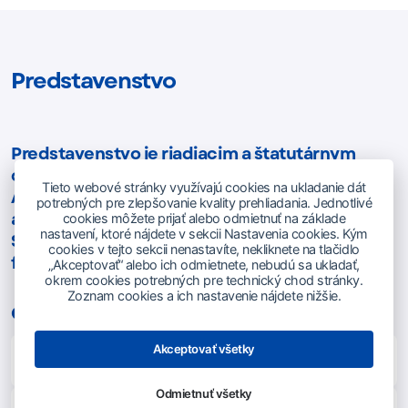
Predstavenstvo
Predstavenstvo je riadiacim a štatutárnym
orgánom SOZA v zmysle ustanovení
Tieto webové stránky využívajú cookies na ukladanie dát
Autorského zákona. Zodpovedá za strategické
potrebných pre zlepšovanie kvality prehliadania. Jednotlivé
a operatívne vedenie organizácie, reprezentuje
cookies môžete prijať alebo odmietnuť na základe
nastavení, ktoré nájdete v sekcii Nastavenia cookies. Kým
SOZA navonok a dohliada na jej každodenné
cookies v tejto sekcii nenastavíte, nekliknete na tlačidlo
fungovanie.
„Akceptovať“ alebo ich odmietnete, nebudú sa ukladať,
okrem cookies potrebných pre technický chod stránky.
Zoznam cookies a ich nastavenie nájdete nižšie.
Členovia Predstavenstva SOZA:
Akceptovať všetky
Mgr. art. Ľubomír Burgr
– predseda
Odmietnuť všetky