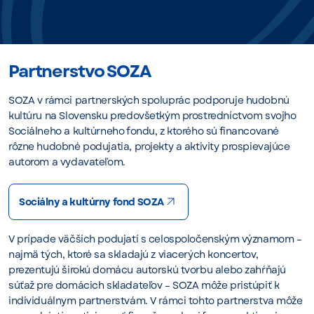
Partnerstvo SOZA
SOZA v rámci partnerských spoluprác podporuje hudobnú
kultúru na Slovensku predovšetkým prostredníctvom svojho
Sociálneho a kultúrneho fondu, z ktorého sú financované
rôzne hudobné podujatia, projekty a aktivity prospievajúce
autorom a vydavateľom.
Sociálny a kultúrny fond SOZA
V prípade väčších podujatí s celospoločenským významom –
najmä tých, ktoré sa skladajú z viacerých koncertov,
prezentujú širokú domácu autorskú tvorbu alebo zahŕňajú
súťaž pre domácich skladateľov – SOZA môže pristúpiť k
individuálnym partnerstvám. V rámci tohto partnerstva môže