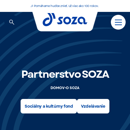
🎶 Pomáhame hudbe znieť. Už viac ako 100 rokov.
Partnerstvo SOZA
•
DOMOV
O SOZA
Sociálny a kultúrny fond
Vzdelávanie