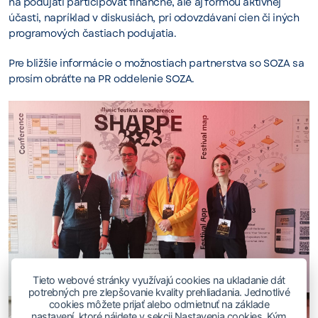
na podujatí participovať finančne, ale aj formou aktívnej
účasti, napríklad v diskusiách, pri odovzdávaní cien či iných
programových častiach podujatia.
Pre bližšie informácie o možnostiach partnerstva so SOZA sa
prosím obráťte na PR oddelenie SOZA.
Tieto webové stránky využívajú cookies na ukladanie dát
potrebných pre zlepšovanie kvality prehliadania. Jednotlivé
cookies môžete prijať alebo odmietnuť na základe
nastavení, ktoré nájdete v sekcii Nastavenia cookies. Kým