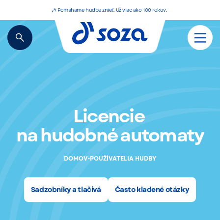
🎶 Pomáhame hudbe znieť. Už viac ako 100 rokov.
Licencie
na hudobné automaty
•
DOMOV
POUŽÍVATELIA HUDBY
Sadzobníky a tlačivá
Často kladené otázky