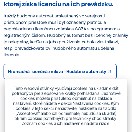
ktorej získa licenciu na ich prevádzku.
Každý hudobný automat umiestnený vo verejnosti
prístupnom priestore musí byť označený platnou a
nepoškodenou licenčnou známkou SOZA s hologramom a
registračným číslom. Hudobný automat bez licenčnej známky
je nelegálny, keďže na jeho používanie nebola vlastníkovi,
resp. prevádzkovateľovi hudobného automatu udelená
licencia.
Hromadná licenčná zmluva - Hudobné automaty
Tieto webové stránky využívajú cookies na ukladanie dát
potrebných pre zlepšovanie kvality prehliadania. Jednotlivé
cookies môžete prijať alebo odmietnuť na základe
nastavení, ktoré nájdete v sekcii Nastavenia cookies. Kým
Kontakt – Hudobné automaty
cookies v tejto sekcii nenastavíte, nekliknete na tlačidlo
„Akceptovať“ alebo ich odmietnete, nebudú sa ukladať,
okrem cookies potrebných pre technický chod stránky.
Zoznam cookies a ich nastavenie nájdete nižšie.
Licenčný odbor