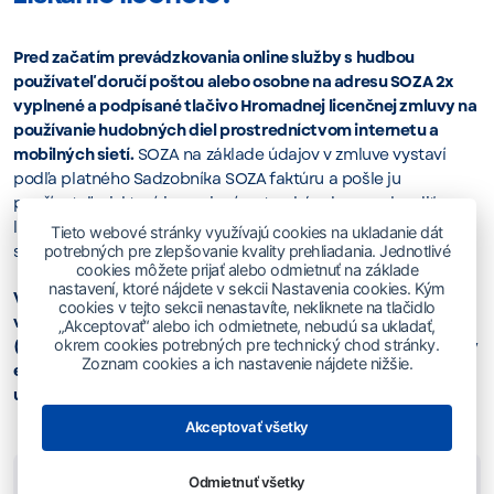
Pred začatím prevádzkovania online služby s hudbou
používateľ doručí poštou alebo osobne na adresu SOZA 2x
vyplnené a podpísané tlačivo Hromadnej licenčnej zmluvy na
používanie hudobných diel prostredníctvom internetu a
mobilných sietí.
SOZA na základe údajov v zmluve vystaví
podľa platného Sadzobníka SOZA faktúru a pošle ju
používateľovi, ktorý je povinný autorské odmeny uhradiť v
lehote splatnosti faktúry, čím získa licenciu na
Tieto webové stránky využívajú cookies na ukladanie dát
sprístupňovanie hudobných diel zastupovaných autorov.
potrebných pre zlepšovanie kvality prehliadania. Jednotlivé
cookies môžete prijať alebo odmietnuť na základe
nastavení, ktoré nájdete v sekcii Nastavenia cookies. Kým
V prípade, že z ustanovení Hromadnej licenčnej zmluvy
cookies v tejto sekcii nenastavíte, nekliknete na tlačidlo
vyplýva povinnosť zaslať Výkaz online alebo Zoznam online
„Akceptovať“ alebo ich odmietnete, nebudú sa ukladať,
okrem cookies potrebných pre technický chod stránky.
(použité diela), je používateľ povinný poslať tieto dokumenty
Zoznam cookies a ich nastavenie nájdete nižšie.
elektronicky v zmluvne stanovenej forme a termíne na nižšie
uvedenú adresu.
Akceptovať všetky
Odmietnuť všetky
Pri online používaní hudobných diel môže často dôjsť k