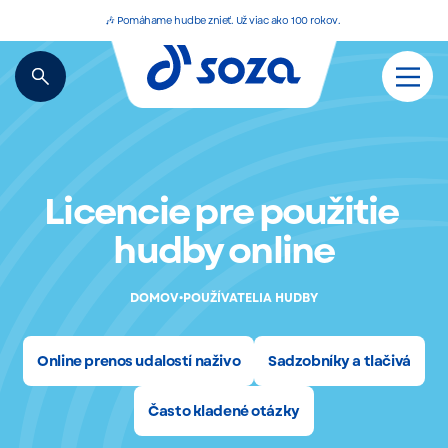
🎶 Pomáhame hudbe znieť. Už viac ako 100 rokov.
Licencie pre použitie
hudby online
•
DOMOV
POUŽÍVATELIA HUDBY
Online prenos udalostí naživo
Sadzobníky a tlačivá
Často kladené otázky