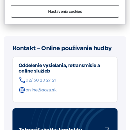
vylúčeniu kolektívnej správy majetkových práv
.
Pre bližšie informácie nás kontaktujte prostredníctvom
Nastavenia cookies
nižšie uvedenej e-mailovej adresy.
Kontakt – Online používanie hudby
Oddelenie vysielania, retransmisie a
online služieb
02/ 50 20 27 21
online@soza.sk