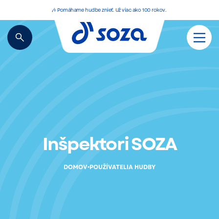
🎶 Pomáhame hudbe znieť. Už viac ako 100 rokov.
Inšpektori SOZA
•
DOMOV
POUŽÍVATELIA HUDBY