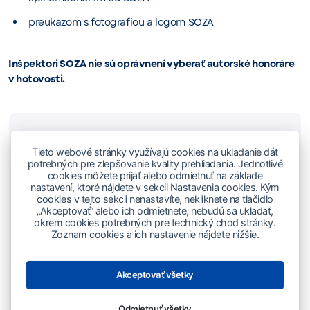
preukazom s fotografiou a logom SOZA
Inšpektori SOZA nie sú oprávnení vyberať autorské honoráre
v hotovosti.
Kontakt - Inšpektori
Tieto webové stránky využívajú cookies na ukladanie dát
potrebných pre zlepšovanie kvality prehliadania. Jednotlivé
cookies môžete prijať alebo odmietnuť na základe
Licenčný odbor SOZA
nastavení, ktoré nájdete v sekcii Nastavenia cookies. Kým
cookies v tejto sekcii nenastavíte, nekliknete na tlačidlo
02/50 20 27 19
„Akceptovať“ alebo ich odmietnete, nebudú sa ukladať,
okrem cookies potrebných pre technický chod stránky.
inspektori@soza.sk
Zoznam cookies a ich nastavenie nájdete nižšie.
Akceptovať všetky
Odmietnuť všetky