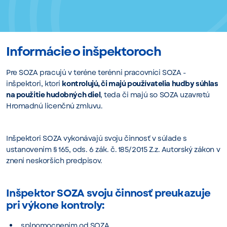
Informácie o inšpektoroch
Pre SOZA pracujú v teréne terénni pracovníci SOZA -
inšpektori, ktorí
kontrolujú, či majú používatelia hudby súhlas
na použitie hudobných diel
, teda či majú so SOZA uzavretú
Hromadnú licenčnú zmluvu.
Inšpektori SOZA vykonávajú svoju činnosť v súlade s
ustanovením § 165, ods. 6 zák. č. 185/2015 Z.z. Autorský zákon v
znení neskorších predpisov.
Inšpektor SOZA svoju činnosť preukazuje
pri výkone kontroly:
splnomocnením od SOZA