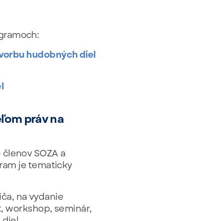
ogramoch:
 tvorbu hudobných diel
l
eľom práv na
e členov SOZA a
gram je tematicky
ča, na vydanie
rt, workshop, seminár,
diel.