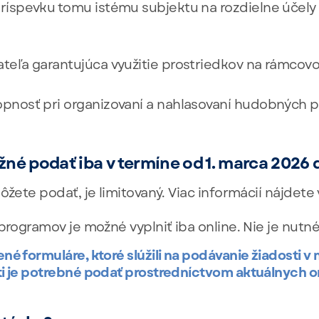
ríspevku tomu istému subjektu na rozdielne účely
teľa garantujúca využitie prostriedkov na rámcov
pnosť pri organizovaní a nahlasovaní hudobných po
žné podať iba v termíne od 1. marca 2026 
môžete podať, je limitovaný. Viac informácií nájdet
programov je možné vyplniť iba online. Nie je nutné
é formuláre, ktoré slúžili na podávanie žiadosti v 
i je potrebné podať prostredníctvom aktuálnych on