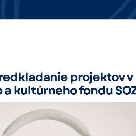
redkladanie projektov v
 a kultúrneho fondu SO