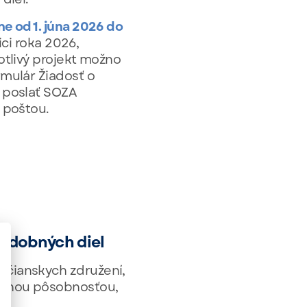
e od 1. júna 2026 do
ici roka 2026,
otlivý projekt možno
mulár Žiadosť o
í poslať SOZA
 poštou.
hudobných diel
bčianskych združení,
rodnou pôsobnosťou,