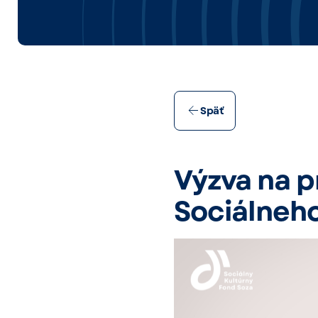
Späť
Výzva na p
Sociálneho