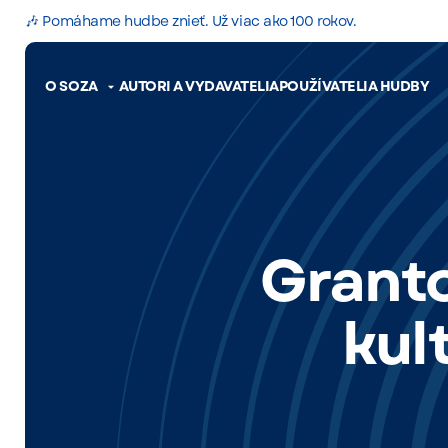
🎶 Pomáhame hudbe znieť. Už viac ako 100 rokov.
O SOZA
AUTORI A VYDAVATELIA
POUŽÍVATELIA HUDBY
Granto
kul