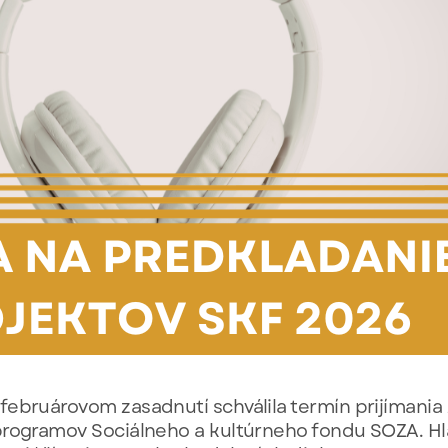
ebruárovom zasadnutí schválila termín prijímania 
programov Sociálneho a kultúrneho fondu SOZA. H