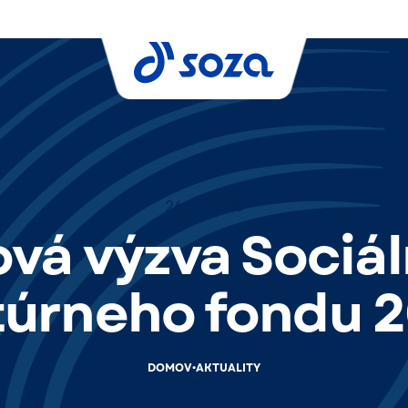
26.02.2026
vá výzva Sociá
túrneho fondu 
•
DOMOV
AKTUALITY