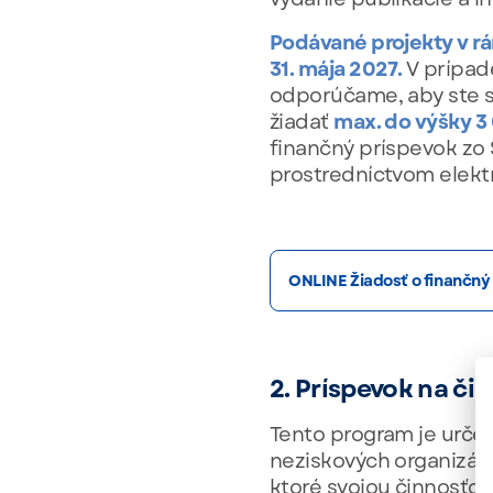
Podávané projekty v rá
31. mája 2027.
V prípade
odporúčame, aby ste si
žiadať
max. do výšky 3
finančný príspevok zo 
prostredníctvom elektr
ONLINE Žiadosť o finančný
2. Príspevok na č
Tento program je urč
neziskových organizác
ktoré svojou činnosťo