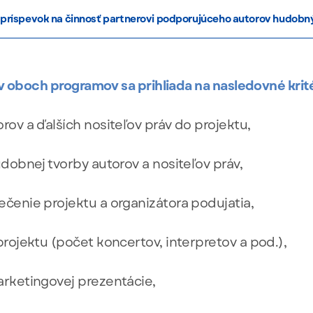
 príspevok na činnosť partnerovi podporujúceho autorov hudobný
v oboch programov sa prihliada na nasledovné krité
ov a ďalších nositeľov práv do projektu,
dobnej tvorby autorov a nositeľov práv,
čenie projektu a organizátora podujatia,
rojektu (počet koncertov, interpretov a pod.),
rketingovej prezentácie,