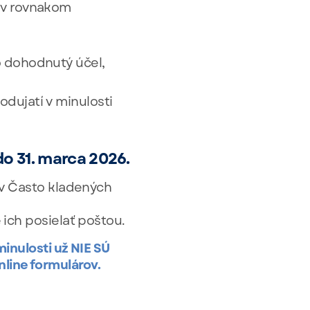
 v rovnakom
o dohodnutý účel,
dujatí v minulosti
do 31. marca 2026.
e v Často kladených
 ich posielať poštou.
minulosti už NIE SÚ
line formulárov.