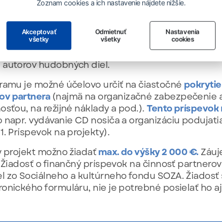
Zoznam cookies a ich nastavenie nájdete nižšie.
rograme môže byť
len právnická osoba
, ktorá preuk
ením ich pôvodných hudobných diel. Rozhodujúcim 
Akceptovať
Odmietnuť
Nastavenia
teľa garantujúca využitie prostriedkov na rámcovo
všetky
všetky
cookies
 príspevok sa prihliada najmä na kontinuitu činnos
 autorov hudobných diel.
gramu je možné účelovo určiť na čiastočné
pokryti
ov partnera
(najmä na organizačné zabezpečenie ak
osťou, na režijné náklady a pod.).
Tento príspevok 
 napr. vydávanie CD nosiča a organizáciu podujatia 
1. Príspevok na projekty).
ý projekt možno žiadať
max. do výšky 2 000 €.
Záuj
r Žiadosť o finančný príspevok na činnosť partner
l zo Sociálneho a kultúrneho fondu SOZA. Žiadosť 
onického formuláru, nie je potrebné posielať ho aj