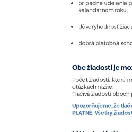
prípadné udelenie p
kalendárnom roku,
dôveryhodnosť žiada
dobrá platobná scho
Obe žiadosti je mo
Počet žiadostí, ktoré 
otázkach nižšie.
Tlačivá žiadostí oboch 
Upozorňujeme, že tlačen
PLATNÉ. Všetky žiadost