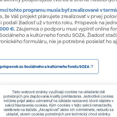
mci tohto programu musia byť zrealizované v termín
, že Váš projekt plánujete zrealizovať v prvej polov
 podali žiadosť už v tomto roku. Príspevok na jedn
 000 €.
Záujemca o podporu musí vyplniť online for
Sociálneho a kultúrneho fondu SOZA. Žiadosť stač
onického formuláru, nie je potrebné posielať ho aj
 príspevok zo Sociálneho a kultúrneho fondu SOZA
innosť partnerom podporujúcich autorov 
Tieto webové stránky využívajú cookies na ukladanie dát
potrebných pre zlepšovanie kvality prehliadania. Jednotlivé cookies
môžete prijať alebo odmietnuť na základe nastavení, ktoré nájdete v
ený na podporu
činnosti právnických osôb
(najmä o
sekcii Nastavenia cookies. Kým cookies v tejto sekcii nenastavíte,
ií a nadácií) s celoslovenskou, prípadne medziná
nekliknete na tlačidlo „Akceptovať“ alebo ich odmietnete, nebudú sa
ukladať, okrem cookies potrebných pre technický chod stránky.
u podporujú autorov hudobných diel.