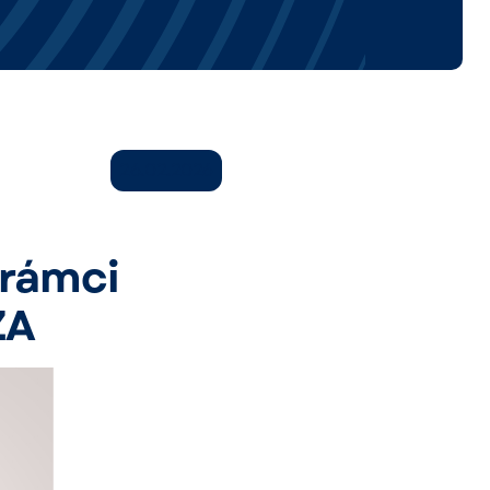
26.02.2026
 rámci
ZA