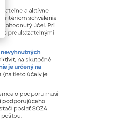
ázateľne a aktívne
kritériom schválenia
 dohodnutý účel. Pri
ti s preukázateľnými
e nevyhnutných
tivít, na skutočné
nie je určený na
(na tieto účely je
emca o podporu musí
ovi podporujúceho
stačí poslať SOZA
 poštou.