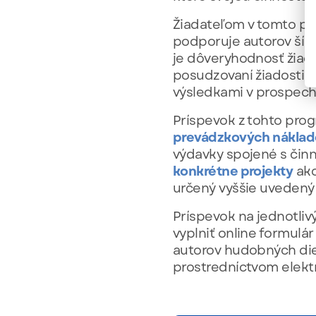
Žiadateľom v tomto p
podporuje autorov šír
je dôveryhodnosť žiada
posudzovaní žiadosti o
výsledkami v prospech
Príspevok z tohto pro
prevádzkových náklad
výdavky spojené s činn
konkrétne projekty
ako
určený vyššie uvedený 
Príspevok na jednotliv
vyplniť online formulá
autorov hudobných die
prostredníctvom elektr