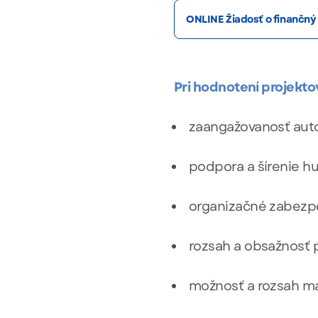
ONLINE Žiadosť o finančný
Pri hodnotení projekto
zaangažovanosť autor
podpora a šírenie hu
organizačné zabezpe
rozsah a obsažnosť p
možnosť a rozsah ma