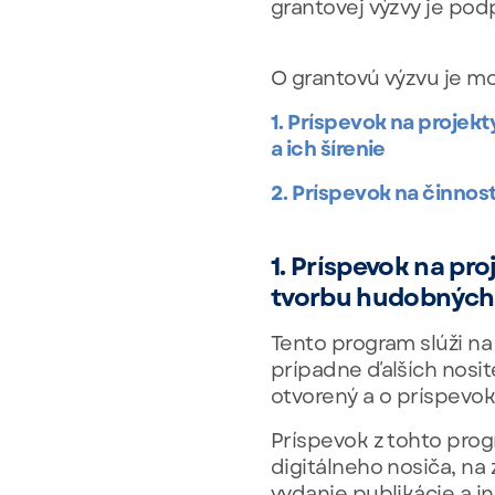
grantovej výzvy je pod
O grantovú výzvu je m
1. Príspevok na projek
a ich šírenie
2. Príspevok na činno
1. Príspevok na pr
tvorbu hudobných d
Tento program slúži n
prípadne ďalších nosite
otvorený a o príspevo
Príspevok z tohto pro
digitálneho nosiča, na 
vydanie publikácie a i