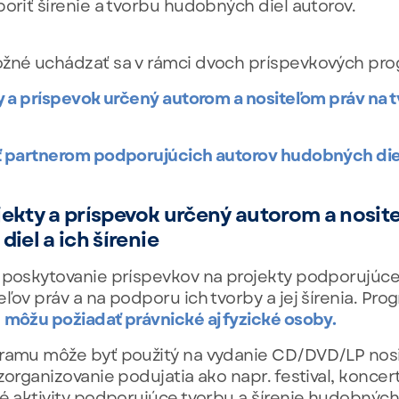
poriť šírenie a tvorbu hudobných diel autorov.
ožné uchádzať sa v rámci dvoch príspevkových pr
ty a príspevok určený autorom a nositeľom práv na
sť partnerom podporujúcich autorov hudobných die
ojekty a príspevok určený autorom a nosit
iel a ich šírenie
a poskytovanie príspevkov na projekty podporujúc
ľov práv a na podporu ich tvorby a jej šírenia. Pro
k
môžu požiadať právnické aj fyzické osoby.
gramu môže byť použitý na vydanie CD/DVD/LP nosi
zorganizovanie podujatia ako napr. festival, konce
né aktivity podporujúce tvorbu a šírenie hudobných 