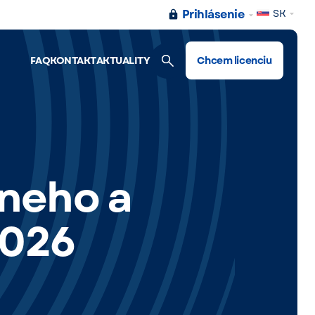
Prihlásenie
SK
FAQ
KONTAKT
AKTUALITY
Chcem licenciu
lneho a
2026