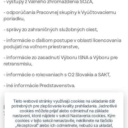
- výstupy z Valného zhromaždenia SOZA,
- odporúčania Pracovnej skupiny k Vyúčtovaciemu
poriadku,
- správy zo zahraničných služobných ciest,
- informácie o ďalšom postupe v oblasti licencovania
podujatí na voľnom priestranstve,
- informácie zo zasadnutí Výboru ISNA a Výboru pre
retransmisiu,
- informácie o rokovaniach s O2 Slovakia a SAKT,
- iné informácie Predstavenstva.
Tieto webové stránky využívajú cookies na ukladanie dát
potrebných pre zlepšovanie kvality prehliadania. Jednotlivé
Ďalšie zasadnutie Dozornej rady SOZA sa uskutoční 8.
cookies môžete prijať alebo odmietnuť na základe
7. 2026.
nastavení, ktoré nájdete v sekcii Nastavenia cookies. Kým
cookies v tejto sekcii nenastavíte, nekliknete na tlačidlo
„Akceptovať“ alebo ich odmietnete, nebudú sa ukladať,