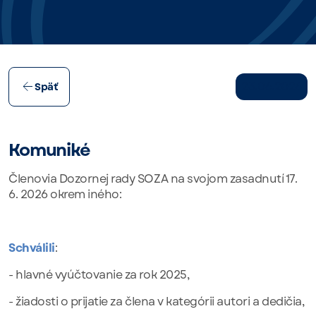
23.06.2026
Späť
Komuniké
Členovia Dozornej rady SOZA na svojom zasadnutí 17.
6. 2026 okrem iného:
S
chválili
:
- hlavné vyúčtovanie za rok 2025,
- žiadosti o prijatie za člena v kategórii autori a dedičia,