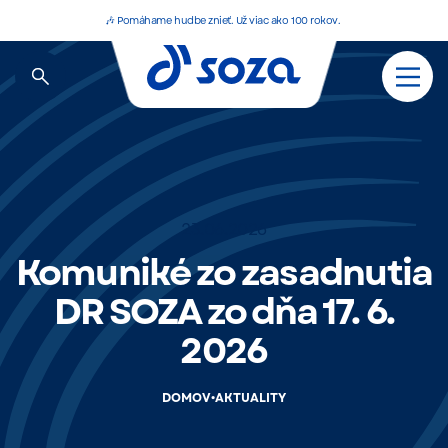
🎶 Pomáhame hudbe znieť. Už viac ako 100 rokov.
23.06.2026
Komuniké zo zasadnutia
DR SOZA zo dňa 17. 6.
2026
•
DOMOV
AKTUALITY