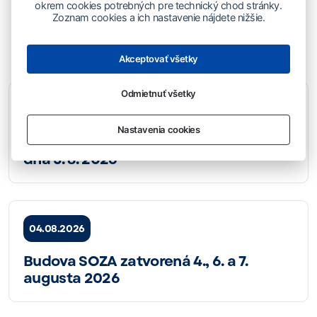
okrem cookies potrebných pre technický chod stránky.
Zoznam cookies a ich nastavenie nájdete nižšie.
Prečítajte si aj
Akceptovať všetky
Odmietnuť všetky
07.08.2026
Nastavenia cookies
Komuniké zo zasadnutia DR SOZA zo
dňa 5. 8. 2026
04.08.2026
Budova SOZA zatvorená 4., 6. a 7.
augusta 2026