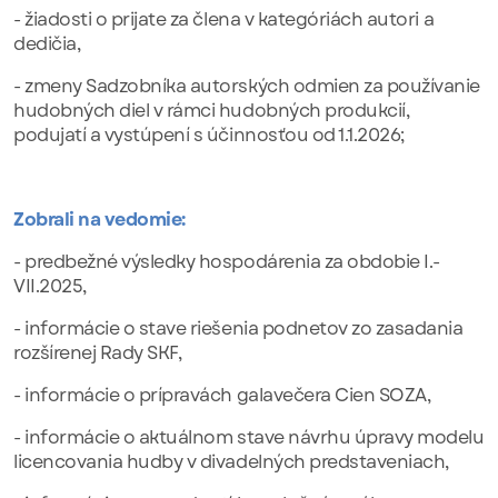
- žiadosti o prijate za člena v kategóriách autori a
dedičia,
- zmeny Sadzobníka autorských odmien za používanie
hudobných diel v rámci hudobných produkcií,
podujatí a vystúpení s účinnosťou od 1.1.2026;
Zobrali na vedomie:
- predbežné výsledky hospodárenia za obdobie I.-
VII.2025,
- informácie o stave riešenia podnetov zo zasadania
rozšírenej Rady SKF,
- informácie o prípravách galavečera Cien SOZA,
- informácie o aktuálnom stave návrhu úpravy modelu
licencovania hudby v divadelných predstaveniach,