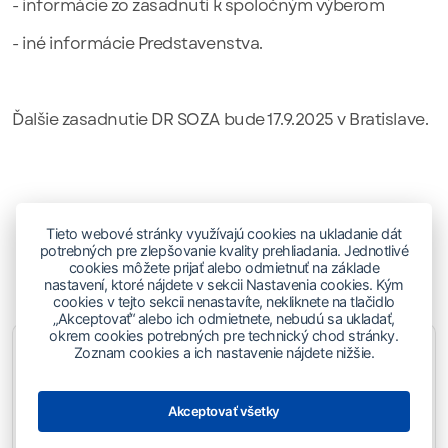
- informácie zo zasadnutí k spoločným výberom
- iné informácie Predstavenstva.
Ďalšie zasadnutie DR SOZA bude 17.9.2025 v Bratislave.
Tieto webové stránky využívajú cookies na ukladanie dát
potrebných pre zlepšovanie kvality prehliadania. Jednotlivé
cookies môžete prijať alebo odmietnuť na základe
Prečítajte si aj
nastavení, ktoré nájdete v sekcii Nastavenia cookies. Kým
cookies v tejto sekcii nenastavíte, nekliknete na tlačidlo
„Akceptovať“ alebo ich odmietnete, nebudú sa ukladať,
okrem cookies potrebných pre technický chod stránky.
Zoznam cookies a ich nastavenie nájdete nižšie.
07.08.2026
Komuniké zo zasadnutia DR SOZA zo
Akceptovať všetky
dňa 5. 8. 2026