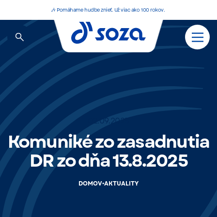
🎶 Pomáhame hudbe znieť. Už viac ako 100 rokov.
02.09.2025
Komuniké zo zasadnutia
DR zo dňa 13.8.2025
•
DOMOV
AKTUALITY