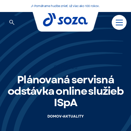
🎶 Pomáhame hudbe znieť. Už viac ako 100 rokov.
03.12.2025
Plánovaná servisná
odstávka online služieb
ISpA
•
DOMOV
AKTUALITY