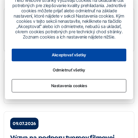
Tieto webové stránky využívajú cookies na ukladanie dát
potrebných pre zlepšovanie kvality prehliadania. Jednotlivé
cookies môžete prijať alebo odmietnuť na základe
nastavení, ktoré nájdete v sekcii Nastavenia cookies. Kým
04.08.2026
cookies v tejto sekcii nenastavíte, nekliknete na tlačidlo
„Akceptovať“ alebo ich odmietnete, nebudú sa ukladať,
okrem cookies potrebných pre technický chod stránky.
Budova SOZA zatvorená 4., 6. a 7.
Zoznam cookies a ich nastavenie nájdete nižšie.
augusta 2026
Akceptovať všetky
Odmietnuť všetky
16.07.2026
Komuniké zo zasadnutia DR SOZA zo
Nastavenia cookies
dňa 8. 7. 2026
09.07.2026
Výzva na podporu tvorcov filmovej