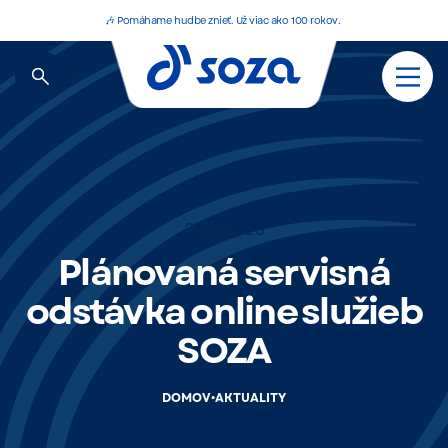
🎶 Pomáhame hudbe znieť. Už viac ako 100 rokov.
23.10.2025
Plánovaná servisná
odstávka online služieb
SOZA
•
DOMOV
AKTUALITY