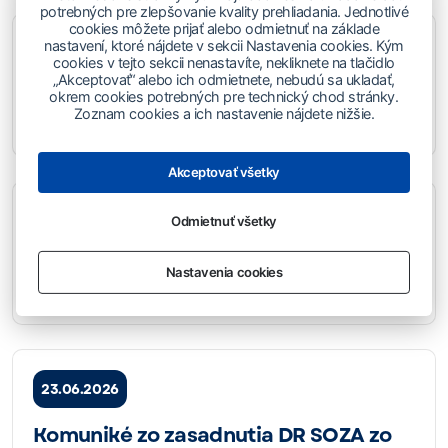
potrebných pre zlepšovanie kvality prehliadania. Jednotlivé
cookies môžete prijať alebo odmietnuť na základe
nastavení, ktoré nájdete v sekcii Nastavenia cookies. Kým
16.07.2026
cookies v tejto sekcii nenastavíte, nekliknete na tlačidlo
„Akceptovať“ alebo ich odmietnete, nebudú sa ukladať,
Komuniké zo zasadnutia DR SOZA zo
okrem cookies potrebných pre technický chod stránky.
Zoznam cookies a ich nastavenie nájdete nižšie.
dňa 8. 7. 2026
Akceptovať všetky
09.07.2026
Odmietnuť všetky
Výzva na podporu tvorcov filmovej
Nastavenia cookies
hudby 2026
23.06.2026
Komuniké zo zasadnutia DR SOZA zo