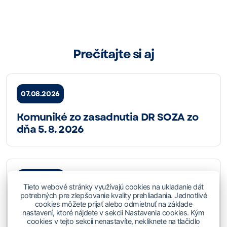
Prečítajte si aj
07.08.2026
Komuniké zo zasadnutia DR SOZA zo
dňa 5. 8. 2026
04.08.2026
Tieto webové stránky využívajú cookies na ukladanie dát
potrebných pre zlepšovanie kvality prehliadania. Jednotlivé
Budova SOZA zatvorená 4., 6. a 7.
cookies môžete prijať alebo odmietnuť na základe
augusta 2026
nastavení, ktoré nájdete v sekcii Nastavenia cookies. Kým
cookies v tejto sekcii nenastavíte, nekliknete na tlačidlo