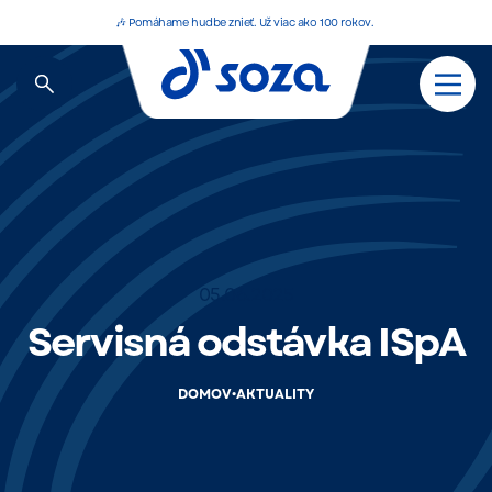
🎶 Pomáhame hudbe znieť. Už viac ako 100 rokov.
05.06.2025
Servisná odstávka ISpA
•
DOMOV
AKTUALITY