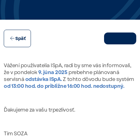
05.06.2025
Späť
Vážení používatelia ISpA, radi by sme vás informovali,
že v pondelok
9. júna 2025
prebehne plánovaná
servisná
odstávka ISpA.
Z tohto dôvodu bude systém
od 13:00 hod. do približne 16:00 hod. nedostupný.
Ďakujeme za vašu trpezlivosť.
Tím SOZA