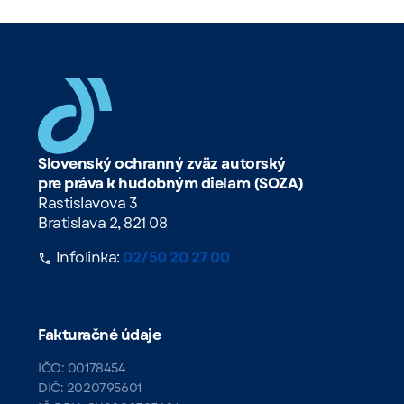
Slovenský ochranný zväz autorský
pre práva k hudobným dielam (SOZA)
Rastislavova 3
Bratislava 2, 821 08
Infolinka:
02/50 20 27 00
Fakturačné údaje
IČO: 00178454
DIČ: 2020795601