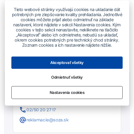
Aké informácie sú potrebné na uplatnenie
Tieto webové stránky využívajú cookies na ukladanie dát
reklamácie za použitie hudobných diel v
potrebných pre zlepšovanie kvality prehliadania. Jednotlivé
zahraničí?
cookies môžete prijať alebo odmietnuť na základe
nastavení, ktoré nájdete v sekcii Nastavenia cookies. Kým
cookies v tejto sekcii nenastavíte, nekliknete na tlačidlo
„Akceptovať“ alebo ich odmietnete, nebudú sa ukladať,
Za aké obdobie spätne je možné uplatniť
okrem cookies potrebných pre technický chod stránky.
reklamáciu v zahraničí?
Zoznam cookies a ich nastavenie nájdete nižšie.
Akceptovať všetky
Odmietnuť všetky
Kontakt
Nastavenia cookies
Referát pre reklamácie
02/50 20 27 17
reklamacie@soza.sk