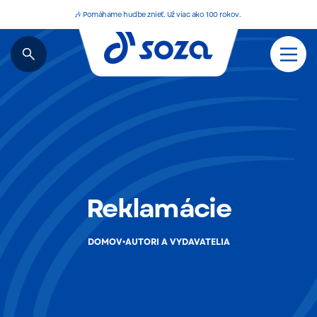
🎶 Pomáhame hudbe znieť. Už viac ako 100 rokov.
Reklamácie
•
DOMOV
AUTORI A VYDAVATELIA