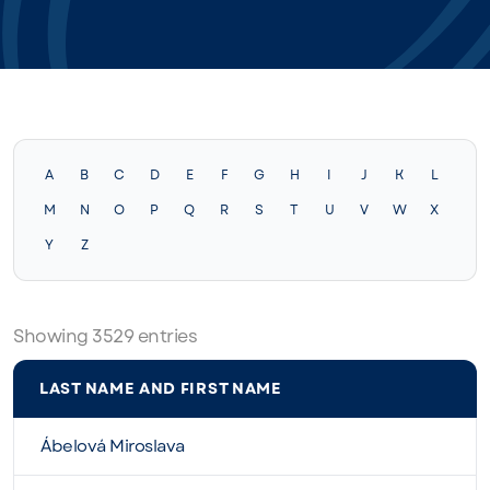
A
B
C
D
E
F
G
H
I
J
K
L
M
N
O
P
Q
R
S
T
U
V
W
X
Y
Z
Showing
3529
entries
LAST NAME AND FIRST NAME
Ábelová Miroslava