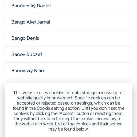
Bančanský Daniel
Bango Akel Jamal
Bango Denis
Banovič Jozef
Bánovský Niko
Barabáš Martin
This website uses cookies for data storage necessary for
website quality improvement. Specific cookies can be
Baran Ján
accepted or rejected based on settings, which can be
found in the Cookie setting section. Until you don"t set the
cookies by clicking the "Accept" button or rejecting them,
Barančík Marek
they will not be stored, except the cookies necessary for
the website to work. List of the cookies and their setting
may be found below.
Baraník Peter