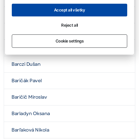
Accept all všetky
Barányi Vladimír
Reject all
Barányi Vojtech
Cookie settings
Baráth Barbara
Barczi Dušan
Baričák Pavel
Baričič Miroslav
Barladyn Oksana
Barľaková Nikola