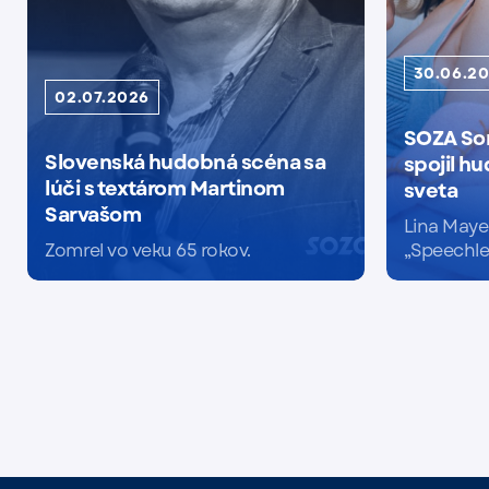
30.06.2
02.07.2026
SOZA So
Slovenská hudobná scéna sa
spojil h
lúči s textárom Martinom
sveta
Sarvašom
Lina Maye
Zomrel vo veku 65 rokov.
„Speechle
Čítať viac
Čítať viac