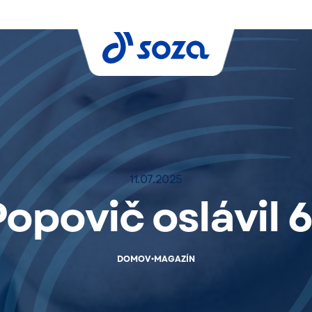
11.07.2025
opovič oslávil 
•
DOMOV
MAGAZÍN