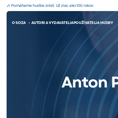
🎶 Pomáhame hudbe znieť. Už viac ako 100 rokov.
O SOZA
AUTORI A VYDAVATELIA
POUŽÍVATELIA HUDBY
Anton P