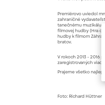
Premiérovo uviedol mn
zahraničné vydavateľst
tanečnému muzikálu P
filmovej hudby (Hra o l
hudby k filmom Záhrada,
bratov.
V rokoch 2013 - 2016 p
zaregistrovaných viac 
Prajeme všetko najlepš
Foto: Richard Hüttner