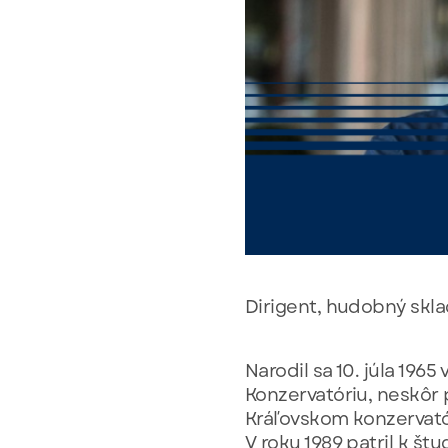
Dirigent, hudobný skl
Narodil sa 10. júla 1965
Konzervatóriu, neskôr p
Kráľovskom konzervató
V roku 1989 patril k š