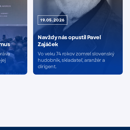
19.05.2026
Navždy nás opustil Pavel
tmus
Zajáček
práva
Vo veku 74 rokov zomrel slovenský
jej
hudobník, skladateľ, aranžér a
dirigent.
Čítať viac