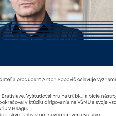
adateľ a producent Anton Popovič oslavuje význam
 v Bratislave. Vyštudoval hru na trúbku a bicie nást
okračoval v štúdiu dirigovania na VŠMU a svoje vzdel
riu v Haagu.
tudentským aktivistom novembrovej revolúcie.