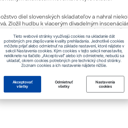
ožstvo diel slovenských skladateľov a nahral niek
vá. Zložil hudbu k viacerým divadelným inscenáciá
opolvár, uvedenému v Slovenskom národnom divad
Tieto webové stránky využívajú cookies na ukladanie dát
áske a smrti, Tanec medzi črepinami, Vlčie hory a i.)
potrebných pre zlepšovanie kvality prehliadania. Jednotlivé cookies
 Krajinka, Návrat Idiota, Všichni moji blízcí, 38, 
môžete prijať alebo odmietnuť na základe nastavení, ktoré nájdete v
sekcii Nastavenia cookies. Kým cookies v tejto sekcii nenastavíte,
nekliknete na tlačidlo „Akceptovať“ alebo ich odmietnete, nebudú sa
ukladať, okrem cookies potrebných pre technický chod stránky.
Zoznam cookies a ich nastavenie nájdete nižšie.
ôsobil ako riaditeľ SOZA a jej členom je od roku 1
ako 110 záznamov.
Akceptovať
Odmietnuť
Nastavenia
všetky
všetky
cookies
ie!