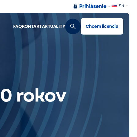
Prihlásenie
SK
FAQ
KONTAKT
AKTUALITY
Chcem licenciu
60 rokov