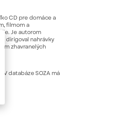
oľko CD pre domáce a
m, filmom a
le. Je autorom
 a dirigoval nahrávky
Sedem zhavranelých
996. V databáze SOZA má