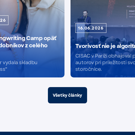
026
16.06.2026
ngwriting Camp opäť
udobníkov z celého
Tvorivosť nie je algori
CISAC v Paríži obhajoval 
r vydala skladbu
autorov pri príležitosti svo
ss“
storočnice.
Čítať viac
Všetky články