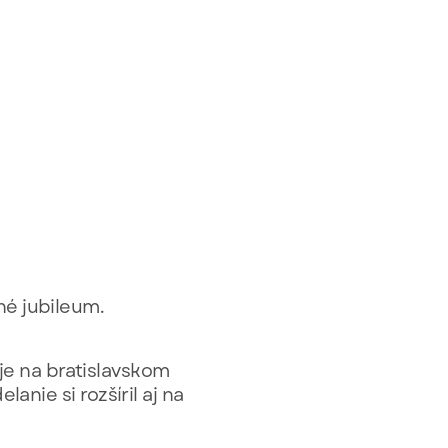
né jubileum.
roje na bratislavskom
anie si rozšíril aj na