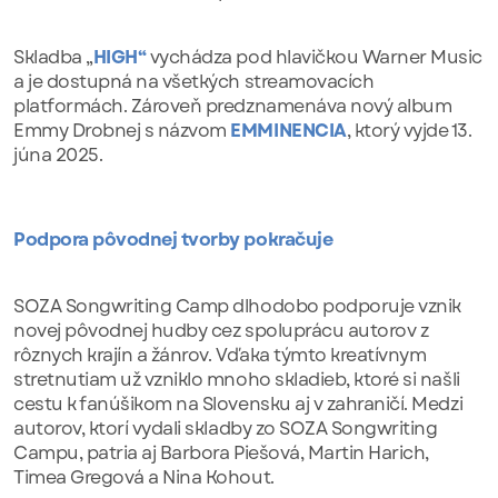
Skladba „
HIGH“
vychádza pod hlavičkou Warner Music
a je dostupná na všetkých streamovacích
platformách. Zároveň predznamenáva nový album
Emmy Drobnej s názvom
EMMINENCIA
, ktorý vyjde 13.
júna 2025.
Podpora pôvodnej tvorby pokračuje
SOZA Songwriting Camp dlhodobo podporuje vznik
novej pôvodnej hudby cez spoluprácu autorov z
rôznych krajín a žánrov. Vďaka týmto kreatívnym
stretnutiam už vzniklo mnoho skladieb, ktoré si našli
cestu k fanúšikom na Slovensku aj v zahraničí. Medzi
autorov, ktorí vydali skladby zo SOZA Songwriting
Campu, patria aj Barbora Piešová, Martin Harich,
Timea Gregová a Nina Kohout.