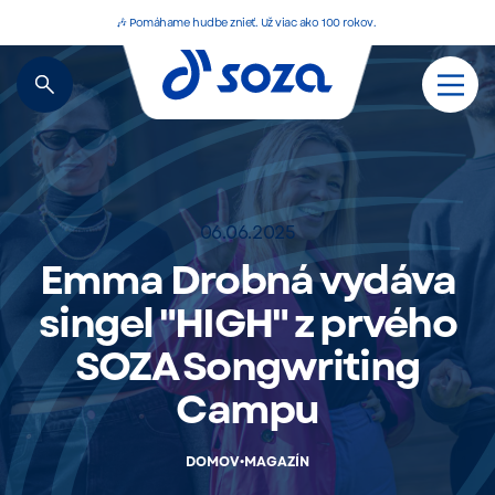
🎶 Pomáhame hudbe znieť. Už viac ako 100 rokov.
06.06.2025
Emma Drobná vydáva
singel "HIGH" z prvého
SOZA Songwriting
Campu
•
DOMOV
MAGAZÍN