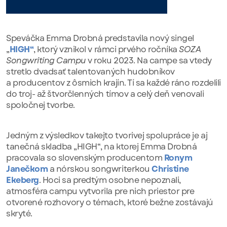
Speváčka Emma Drobná predstavila nový singel
„
HIGH“
, ktorý vznikol v rámci prvého ročníka
SOZA
Songwriting Campu
v roku 2023. Na campe sa vtedy
stretlo dvadsať talentovaných hudobníkov
a producentov z ôsmich krajín. Tí sa každé ráno rozdelili
do troj- až štvorčlenných tímov a celý deň venovali
spoločnej tvorbe.
Jedným z výsledkov takejto tvorivej spolupráce je aj
tanečná skladba „HIGH“, na ktorej Emma Drobná
pracovala so slovenským producentom
Ronym
Janečkom
a nórskou songwriterkou
Christine
Ekeberg
. Hoci sa predtým osobne nepoznali,
atmosféra campu vytvorila pre nich priestor pre
otvorené rozhovory o témach, ktoré bežne zostávajú
skryté.