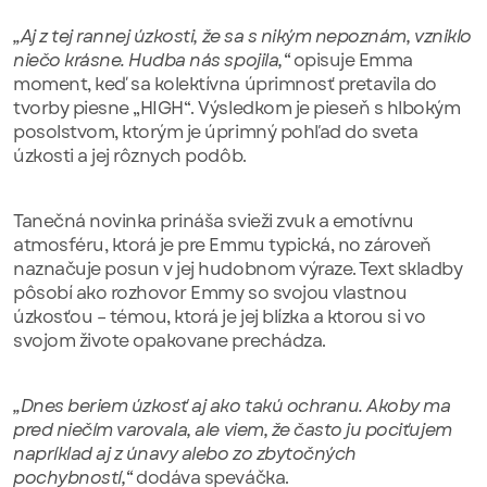
„Aj z tej rannej úzkosti, že sa s nikým nepoznám, vzniklo
niečo krásne. Hudba nás spojila,“
opisuje Emma
moment, keď sa kolektívna úprimnosť pretavila do
tvorby piesne „HIGH“. Výsledkom je pieseň s hlbokým
posolstvom, ktorým je úprimný pohľad do sveta
úzkosti a jej rôznych podôb.
Tanečná novinka prináša svieži zvuk a emotívnu
atmosféru, ktorá je pre Emmu typická, no zároveň
naznačuje posun v jej hudobnom výraze. Text skladby
pôsobí ako rozhovor Emmy so svojou vlastnou
úzkosťou – témou, ktorá je jej blízka a ktorou si vo
svojom živote opakovane prechádza.
„Dnes beriem úzkosť aj ako takú ochranu. Akoby ma
pred niečím varovala, ale viem, že často ju pociťujem
napríklad aj z únavy alebo zo zbytočných
pochybností,“
dodáva speváčka.