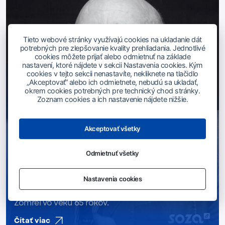
Tieto webové stránky využívajú cookies na ukladanie dát
potrebných pre zlepšovanie kvality prehliadania. Jednotlivé
cookies môžete prijať alebo odmietnuť na základe
nastavení, ktoré nájdete v sekcii Nastavenia cookies. Kým
cookies v tejto sekcii nenastavíte, nekliknete na tlačidlo
„Akceptovať“ alebo ich odmietnete, nebudú sa ukladať,
okrem cookies potrebných pre technický chod stránky.
Zoznam cookies a ich nastavenie nájdete nižšie.
Akceptovať všetky
Odmietnuť všetky
02.07.2026
Slovenská hudobná scéna sa lúči s textárom
Nastavenia cookies
Martinom Sarvašom
Zomrel vo veku 65 rokov.
Čítať viac