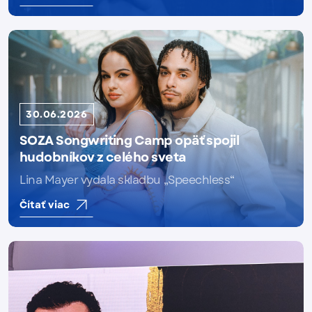
30.06.2026
SOZA Songwriting Camp opäť spojil
hudobníkov z celého sveta
Lina Mayer vydala skladbu „Speechless“
Čítať viac