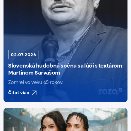
02.07.2026
Slovenská hudobná scéna sa lúči s textárom
Martinom Sarvašom
Zomrel vo veku 65 rokov.
Čítať viac