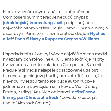
Medzi už oznámenými ťahákmi tohtoročného
Composers Summit Prague nebudú chýbať:
juhokórejský tvorca Jung Jaeil
, podpísaný pod
najväčším hitom Netflixu Squid Game (Hra na oliheň) a
oscarovým Parazitom, slávna bratská dvojica
Mychael
a Jeff Dann
či
Harry a Rupperta Gregson-Williams
.
Usporiadatelia už odkryli vôbec najväčšie meno medzi
hviezdami bohatého line-upu. „Tento ročník je nabitý
hviezdami a v tomto ohľade sa Composers Summit
Prague radí medzi najlepšie obsadzované udalosti
filmovej a gamingovej hudby na svete. Tešíme sa, že
hlavnou hviezdou tento rok bude autor hudby k
jednému z najslávnejších snímkov od Walt Disney
Frozen, k trilógii Ant-Man od Marvel,
držiteľ ceny
Emmy, pán Christophe Beck
,“ povedal o podujatí
riaditeľ Alexandr Smutný.