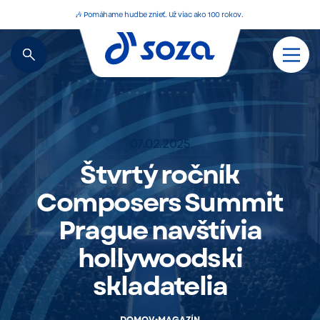
🎶 Pomáhame hudbe znieť. Už viac ako 100 rokov.
07.02.2025
Štvrtý ročník
Composers Summit
Prague navštívia
hollywoodski
skladatelia
•