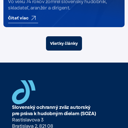
Vo veku 74 rokov zomrel slovenský hudobník,
skladateľ, aranžér a dirigent.
Čítať viac
Všetky články
Slovenský ochranný zväz autorský
pre práva k hudobným dielam (SOZA)
Rastislavova 3
Bratislava 2, 821 08