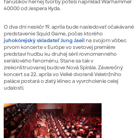
fanúšikov hernej tvorby poteší napríklad Warhammer
40000 od Jespera Kyda.
O dva dni neskôr 19. apríla bude nasledovať očakávané
predstavenie Squid Game, počas ktorého
juhokórejský skladateľ Jung Jaeil
na svojom vôbec
prvom koncerte v Európe vo svetovej premiére
predstaví hudbu ku druhej sérii rovnomenného
seriálového fenoménu. Stane sa tak v
zrekonštruovanej budove Nová Spirála. Záverečný
koncert sa 22. apríla vo Velké dvoraně Veletržního
paláce postará o zlatý klinec a vyvrcholenie celej
udalosti.