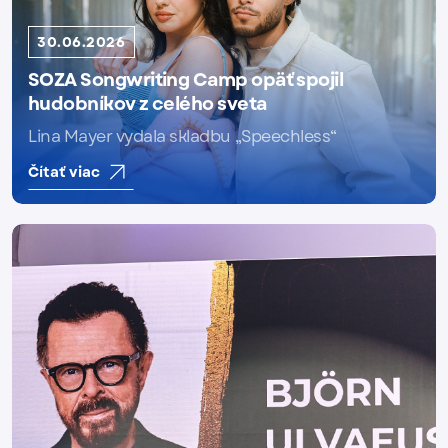
30.06.2026
SOZA Songwriting Camp opäť spojil
hudobníkov z celého sveta
Lina Mayer vydala skladbu „Speechless“
Čítať viac