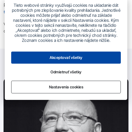
Prihlásiť sa môžete na:
https://composers-
Tieto webové stránky využívajú cookies na ukladanie dát
potrebných pre zlepšovanie kvality prehliadania. Jednotlivé
summit.com/
cookies môžete prijať alebo odmietnuť na základe
nastavení, ktoré nájdete v sekcii Nastavenia cookies. Kým
Vstupenky si môžete zakúpiť na webe summitu alebo
cookies v tejto sekcii nenastavíte, nekliknete na tlačidlo
cez sieť Ticketportal.
„Akceptovať“ alebo ich odmietnete, nebudú sa ukladať,
okrem cookies potrebných pre technický chod stránky.
Zoznam cookies a ich nastavenie nájdete nižšie.
Akceptovať všetky
Prečítajte si aj
Odmietnuť všetky
Nastavenia cookies