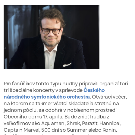
Pre fanúšikov tohto typu hudby pripravili organizátori
tri špeciálne koncerty v sprievode
Českého
národného symfonického orchestra
. Otvárací večer,
na ktorom sa takmer všetci skladatelia stretnú na
jednom pódiu, sa odohrá v noblesnom prostredí
Obecního domu 17. apríla. Bude znieť hudba z
veľkofilmov ako Aquaman, Shrek, Parazit, Hannibal,
Captain Marvel, 500 dní so Summer alebo Ronin,