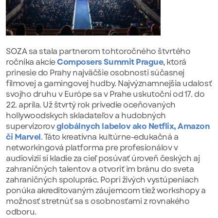
SOZA sa stala partnerom tohtoročného štvrtého
ročníka akcie
Composers Summit Prague
, ktorá
prinesie do Prahy najväčšie osobnosti súčasnej
filmovej a gamingovej hudby. Najvýznamnejšia udalosť
svojho druhu v Európe sa v Prahe uskutoční od 17. do
22. apríla. Už štvrtý rok privedie oceňovaných
hollywoodskych skladateľov a hudobných
supervízorov
globálnych labelov ako Netflix, Amazon
či Marvel
. Táto kreatívna kultúrne-edukačná a
networkingová platforma pre profesionálov v
audiovízii si kladie za cieľ posúvať úroveň českých aj
zahraničných talentov a otvoriť im bránu do sveta
zahraničných spoluprác. Popri živých vystúpeniach
ponúka akreditovaným záujemcom tiež workshopy a
možnosť stretnúť sa s osobnosťami z rovnakého
odboru.