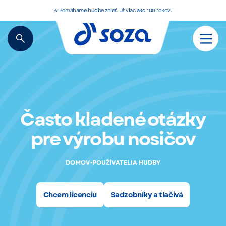
🎶 Pomáhame hudbe znieť. Už viac ako 100 rokov.
Často kladené otázky
pre výrobu nosičov
•
DOMOV
POUŽÍVATELIA HUDBY
Chcem licenciu
Sadzobníky a tlačivá