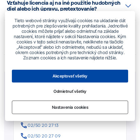
Vzťahuje licencia aj na iné použitie hudobných
diel alebo ich úpravu, pretextovanie?
Tieto webové stránky využívajú cookies na ukladanie dát
potrebných pre zlepšovanie kvality prehliadania. Jednotlivé
Ako treba postupovať pri použití hudobného
cookies môžete prijať alebo odmietnuť na základe
diela na vytvorenie filmu, dokumentu a iného
nastavení, ktoré nájdete v sekcii Nastavenia cookies. Kým
cookies v tejto sekcii nenastavíte, nekliknete na tlačidlo
audiovizuálneho diela?
„Akceptovať“ alebo ich odmietnete, nebudú sa ukladať,
okrem cookies potrebných pre technický chod stránky.
Zoznam cookies a ich nastavenie nájdete nižšie.
Akceptovať všetky
Kontakt – Vydávanie a šírenie
hudobných nosičov
Odmietnuť všetky
Nastavenia cookies
Oddelenie mechanických práv, filmu a
online vyúčtovania
02/50 20 27 13
02/50 20 27 09