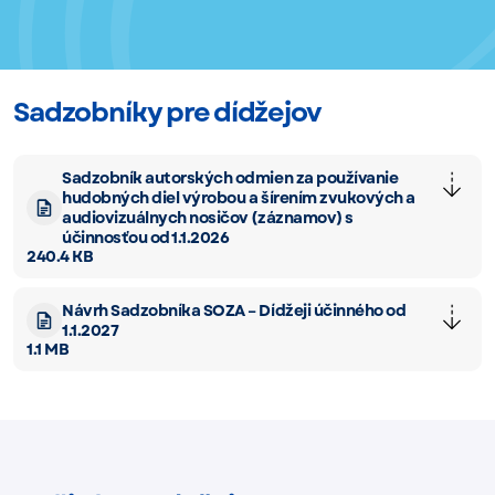
Sadzobníky pre dídžejov
Sadzobník autorských odmien za používanie
hudobných diel výrobou a šírením zvukových a
audiovizuálnych nosičov (záznamov) s
účinnosťou od 1.1.2026
240.4 KB
Návrh Sadzobníka SOZA – Dídžeji účinného od
1.1.2027
1.1 MB