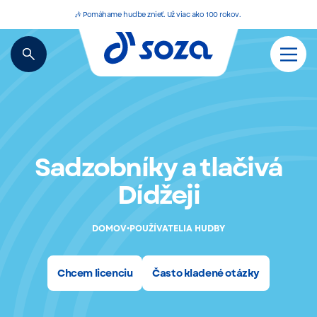
🎶 Pomáhame hudbe znieť. Už viac ako 100 rokov.
Sadzobníky a tlačivá
Dídžeji
•
DOMOV
POUŽÍVATELIA HUDBY
Chcem licenciu
Často kladené otázky