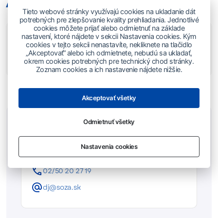
Archív sadzobníkov
Tieto webové stránky využívajú cookies na ukladanie dát
potrebných pre zlepšovanie kvality prehliadania. Jednotlivé
cookies môžete prijať alebo odmietnuť na základe
Sadzobník autorských odmien za používanie
nastavení, ktoré nájdete v sekcii Nastavenia cookies. Kým
hudobných diel výrobou a šírením zvukových a
cookies v tejto sekcii nenastavíte, nekliknete na tlačidlo
audiovizuálnych nosičov (záznamov) účinný od
„Akceptovať“ alebo ich odmietnete, nebudú sa ukladať,
1.1.2025
okrem cookies potrebných pre technický chod stránky.
212.6 KB
Zoznam cookies a ich nastavenie nájdete nižšie.
Akceptovať všetky
Odmietnuť všetky
Kontakt - Dídžeji
Nastavenia cookies
Licenčný odbor
02/50 20 27 19
dj@soza.sk