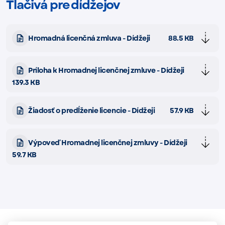
Tlačivá pre dídžejov
Hromadná licenčná zmluva - Dídžeji
88.5 KB
Príloha k Hromadnej licenčnej zmluve - Dídžeji
139.3 KB
Žiadosť o predĺženie licencie - Dídžeji
57.9 KB
Výpoveď Hromadnej licenčnej zmluvy - Dídžeji
59.7 KB