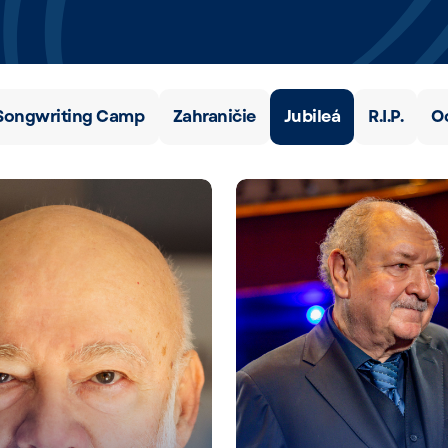
Songwriting Camp
Zahraničie
Jubileá
R.I.P.
O