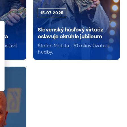
15.07.2025
Slovenský husľový virtuóz
era
oslavuje okrúhle jubileum
r oslávil
Štefan Molota - 70 rokov života a
hudby.
Čítať viac