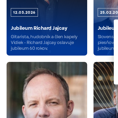
12.03.2026
25.02.2
Jubileum Richard Jajcay
Jubileum
Gitarista, hudobník a člen kapely
Slovensk
Vidiek - Richard Jajcay oslavuje
piesňovýc
jubileum 60 rokov.
jubileum 
Čítať viac
Čítať viac