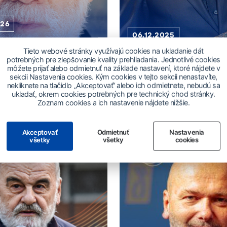
026
06.12.2025
Tieto webové stránky využívajú cookies na ukladanie dát
 Ján Štrasser
potrebných pre zlepšovanie kvality prehliadania. Jednotlivé cookies
Jubileum Daniela Hevi
môžete prijať alebo odmietnuť na základe nastavení, ktoré nájdete v
ý autor výnimočných
sekcii Nastavenia cookies. Kým cookies v tejto sekcii nenastavíte,
h textov oslavuje
Spisovateľ, básnik a textá
nekliknete na tlačidlo „Akceptovať“ alebo ich odmietnete, nebudú sa
80 rokov
70 rokov.
ukladať, okrem cookies potrebných pre technický chod stránky.
Zoznam cookies a ich nastavenie nájdete nižšie.
Čítať viac
Akceptovať
Odmietnuť
Nastavenia
všetky
všetky
cookies