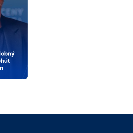
udobný
chút
um