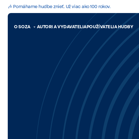
🎶 Pomáhame hudbe znieť. Už viac ako 100 rokov.
O SOZA
AUTORI A VYDAVATELIA
POUŽÍVATELIA HUDBY