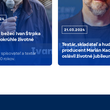
024
21.03.2024
bežec Ivan Štrpka
 okrúhle životné
Textár, skladateľ a h
m
producent Marián Ka
 spisovateľ a textár
oslávil životné jubile
0 rokov.
Čítať viac