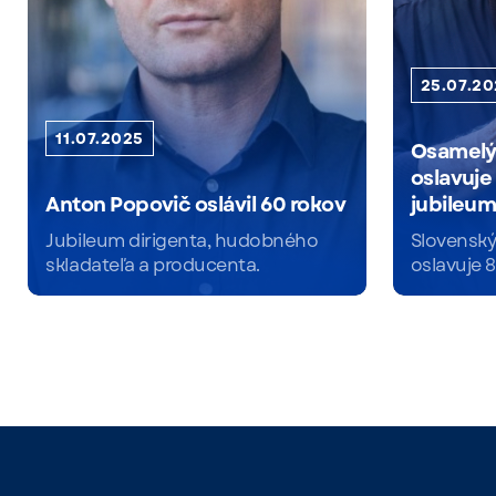
25.07.2
11.07.2025
Osamelý 
oslavuje
Anton Popovič oslávil 60 rokov
jubileu
Jubileum dirigenta, hudobného
Slovenský
skladateľa a producenta.
oslavuje 8
Čítať viac
Čítať viac