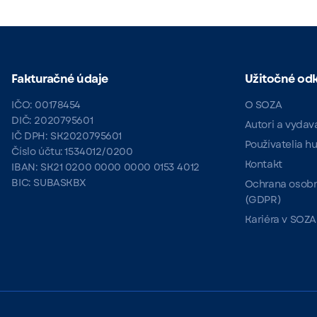
Fakturačné údaje
Užitočné od
IČO: 00178454
O SOZA
DIČ: 2020795601
Autori a vydav
IČ DPH: SK2020795601
Používatelia h
Číslo účtu: 1534012/0200
Kontakt
IBAN: SK21 0200 0000 0000 0153 4012
BIC: SUBASKBX
Ochrana osobn
(GDPR)
Kariéra v SOZA