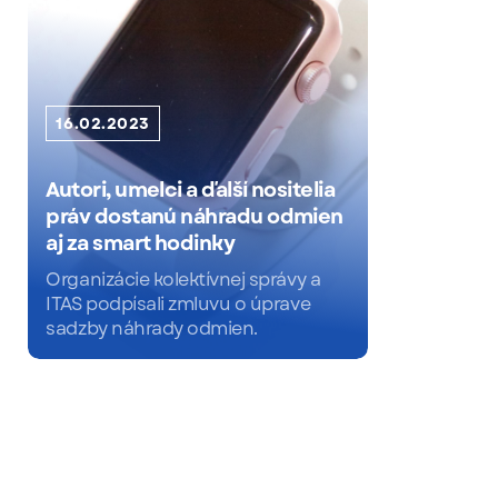
16.02.2023
Autori, umelci a ďalší nositelia
práv dostanú náhradu odmien
aj za smart hodinky
Organizácie kolektívnej správy a
ITAS podpísali zmluvu o úprave
sadzby náhrady odmien.
Čítať viac