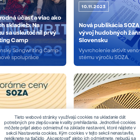
10.11.2023
odná účasť a viac ako
h skladieb. Na
Nová publikácia SOZA
u sa uskutočnil prvý
vývoj hudobných žánr
ting Camp
Slovensku
enský Songwriting Camp
Vyvrcholenie aktivít ven
 nové spolupráce
stému výročiu SOZA.
Čítať viac
Tieto webové stránky využívajú cookies na ukladanie dát
potrebných pre zlepšovanie kvality prehliadania. Jednotlivé cookies
môžete prijať alebo odmietnuť na základe nastavení, ktoré nájdete v
sekcii Nastavenia cookies. Kým cookies v tejto sekcii nenastavíte,
nekliknete na tlačidlo „Akceptovať“ alebo ich odmietnete, nebudú sa