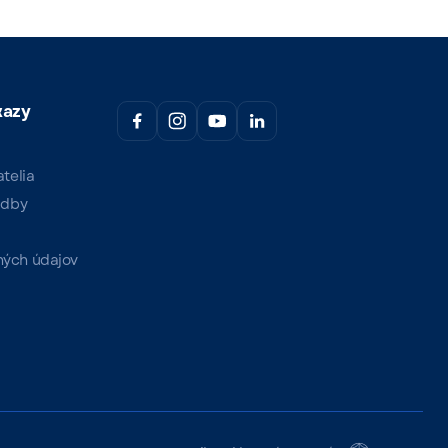
kazy
atelia
udby
ých údajov