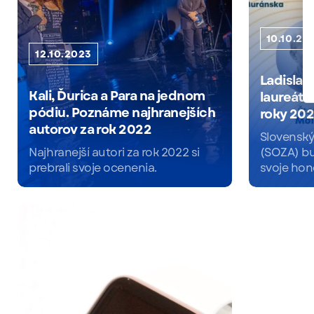
10.10.20
12.10.2023
Ladislav
Kali, Ďurica a Para na jednom
laureátm
pódiu. Poznáme najhranejších
roky 202
autorov za rok 2022
Slovenský
Najhranejší autori za rok 2022 si
(SOZA) b
prebrali svoje ocenenia.
svoje hono
Čítať viac
Čítať viac