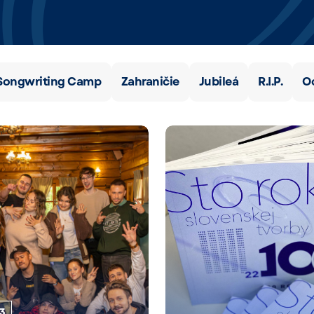
Songwriting Camp
Zahraničie
Jubileá
R.I.P.
O
23