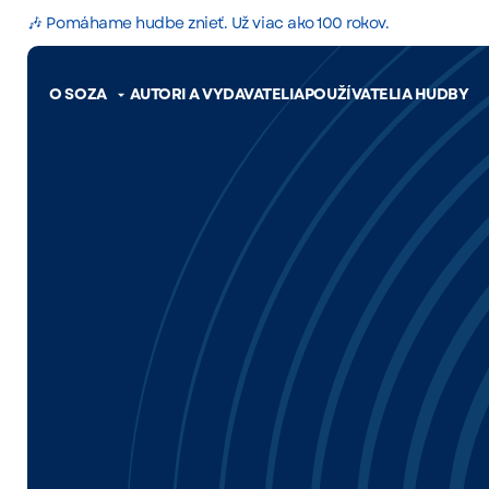
🎶 Pomáhame hudbe znieť. Už viac ako 100 rokov.
O SOZA
AUTORI A VYDAVATELIA
POUŽÍVATELIA HUDBY