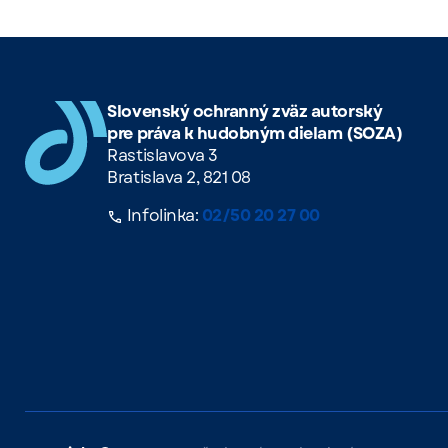
Slovenský ochranný zväz autorský
pre práva k hudobným dielam (SOZA)
Rastislavova 3
Bratislava 2, 821 08
Infolinka:
02/50 20 27 00