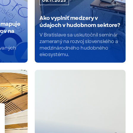
06.11.2023
Ako vyplniť medzery v
 mapuje
údajoch v hudobnom sektore?
ov na
V Bratislave sa uskutočnil seminár
zameraný na rozvoj slovenského a
ovaných
medzinárodného hudobného
ekosystému.
Čítať viac