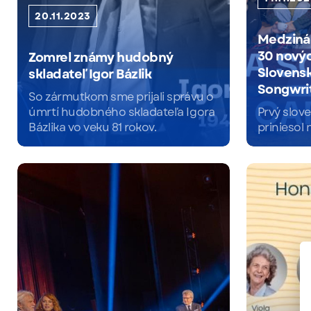
20.11.2023
Medzinár
30 novýc
Zomrel známy hudobný
Slovensk
skladateľ Igor Bázlik
Songwri
So zármutkom sme prijali správu o
úmrtí hudobného skladateľa Igora
Prvý slov
Bázlika vo veku 81 rokov.
priniesol
Čítať viac
Čítať viac