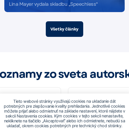
Lina Mayer vydala skladbu „Speechless“
Čítať viac
Všetky články
 oznamy zo sveta autors
Tieto webové stránky využívajú cookies na ukladanie dát
potrebných pre zlepšovanie kvality prehliadania. Jednotlivé cookies
026
09.07.2026
môžete prijať alebo odmietnuť na základe nastavení, ktoré nájdete v
sekcii Nastavenia cookies. Kým cookies v tejto sekcii nenastavíte,
nekliknete na tlačidlo „Akceptovať“ alebo ich odmietnete, nebudú sa
niké zo
Výzva na podpo
ukladať, okrem cookies potrebných pre technický chod stránky.