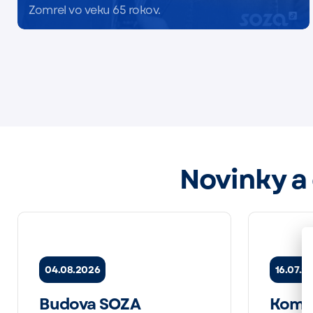
Zomrel vo veku 65 rokov.
Čítať viac
Novinky a
04.08.2026
16.07.2
Budova SOZA
Komu