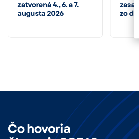
zatvorená 4., 6. a 7.
zasad
augusta 2026
zo dňa
Čo hovoria