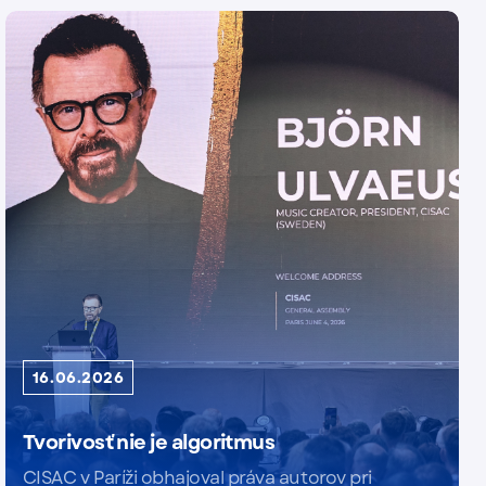
16.06.2026
Tvorivosť nie je algoritmus
CISAC v Paríži obhajoval práva autorov pri