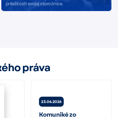
príležitosti svojej storočnice.
Čítať viac
kého práva
23.06.2026
ru
Komuniké zo