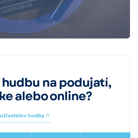
 hudbu na podujatí,
ke alebo online?
oužívateľov hudby