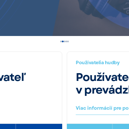
va
Používatelia hudby
vateľ
Používate
v prevádz
Viac informácií pre p