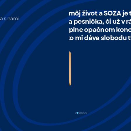
a SOZA je tá, ktorá ju chráni. Viem, že
„
sa s nami
, či už v rádiu alebo na koncerte
o
čnom konci sveta je v dobrých
č
a slobodu tvoriť naplno.“
u