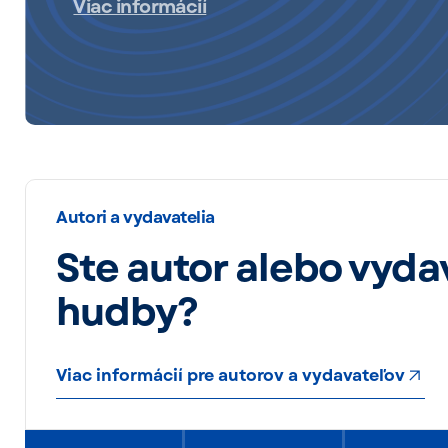
Viac informácií
Viac informácií
Viac informácií
Slovenský ochranný zväz autorský pre prá
k hudobným dielam
Autori a vydavatelia
Ste autor alebo vyda
hudby?
Viac informácií pre autorov a vydavateľov