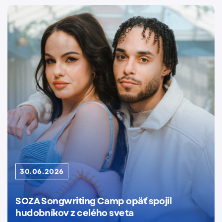
30.06.2026
SOZA Songwriting Camp opäť spojil
hudobníkov z celého sveta