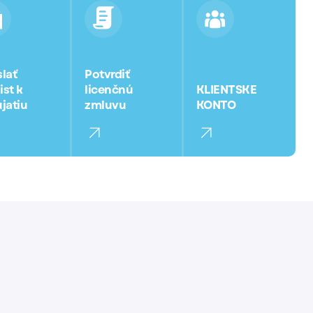
lať
Potvrdiť
ist k
licenčnú
KLIENTSKE
jatiu
zmluvu
KONTO