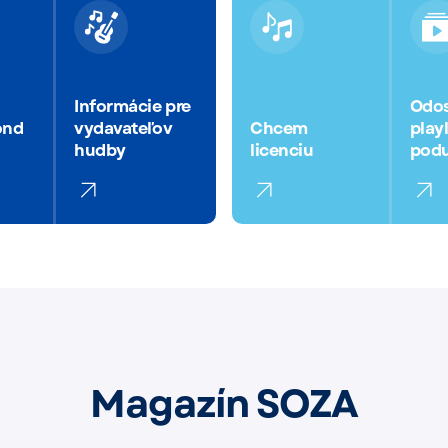
Informácie pre
Odos
ond
vydavateľov
Chcem
playl
hudby
licenciu
podu
Magazín SOZA