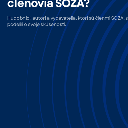
členovia SOZA?
„Hudba je môj život 
Hudobníci, autori a vydavatelia, ktorí sú členmi SOZA, 
každá moja pesnička
podelili o svoje skúsenosti.
alebo na úplne opa
rukách. A to mi dáv