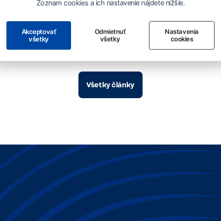
Zoznam cookies a ich nastavenie nájdete nižšie.
nutia DR SOZA
tvorcov filmovej
 8. 7. 2026
hudby 2026
Akceptovať
Odmietnuť
Nastavenia
všetky
všetky
cookies
Všetky články