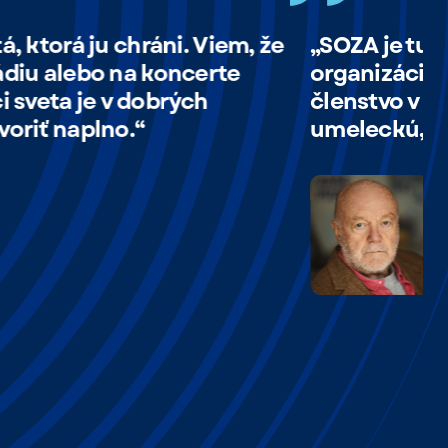
SOZA je tu viac ako sto rokov - je dobré, ž
rganizáciu, ktorá háji záujmy nás autorov.
lenstvo v SOZA istota, že moja práca má h
meleckú, ale aj právnu.“
Peter Lipa
spevák, skladateľ